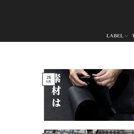
Skip
to
content
LABEL
26
9月