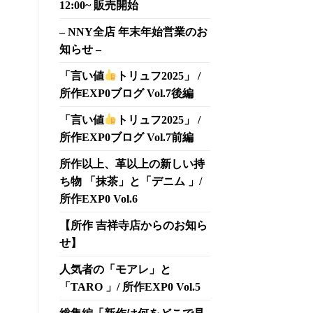
12:00~ 販売開始
– NNY全店 年末年始営業のお
知らせ –
「言い値
トリュフ2025」 /
所作EXP0ブログ Vol.7後編
「言い値
トリュフ2025」 /
所作EXP0ブログ Vol.7前編
所作以上、革以上の新しい持
ち物 「抹茶」と「デニム 」/
所作EXP0 Vol.6
【所作 吉祥寺店からのお知ら
せ】
人気者の「モアレ」と
「TARO 」/ 所作EXP0 Vol.5