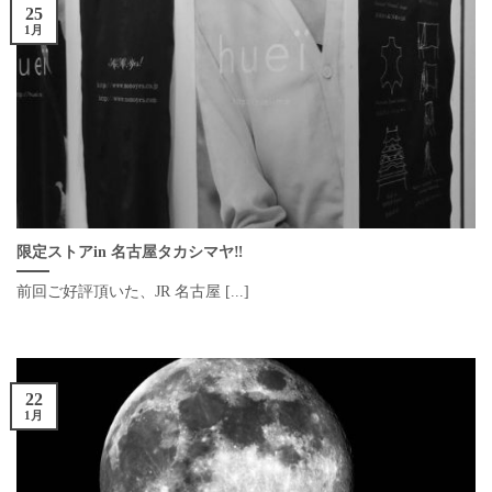
25
1月
限定ストアin 名古屋タカシマヤ‼︎
前回ご好評頂いた、JR 名古屋 [...]
22
1月