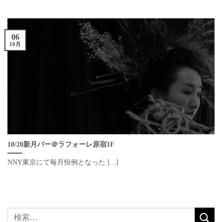
06
10月
10/20新月バー＠ラフォーレ原宿1F
NNY東京にて毎月恒例となった [...]