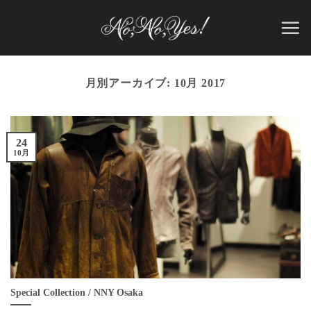
Skip
to
content
月別アーカイブ:
10月 2017
24
10月
Special Collection / NNY Osaka