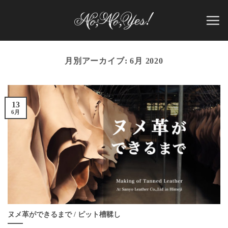
Skip
to
content
月別アーカイブ:
6月 2020
13
6月
ヌメ革ができるまで / ピット槽鞣し