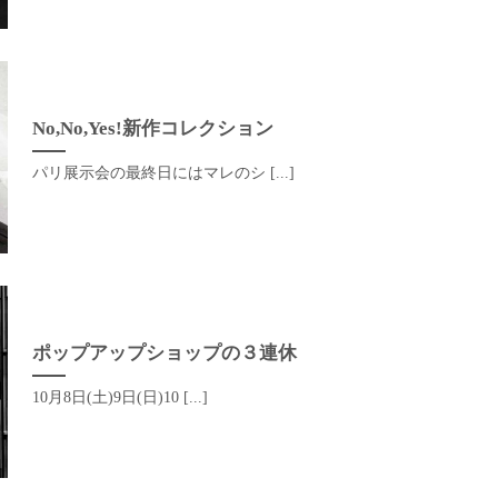
No,No,Yes!新作コレクション
パリ展示会の最終日にはマレのシ [...]
ポップアップショップの３連休
10月8日(土)9日(日)10 [...]