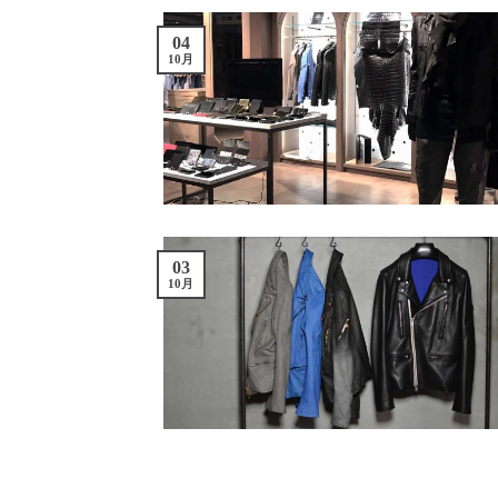
04
10月
03
10月