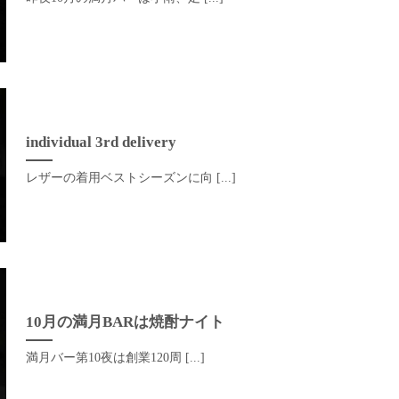
individual 3rd delivery
レザーの着用ベストシーズンに向 [...]
10月の満月BARは焼酎ナイト
満月バー第10夜は創業120周 [...]