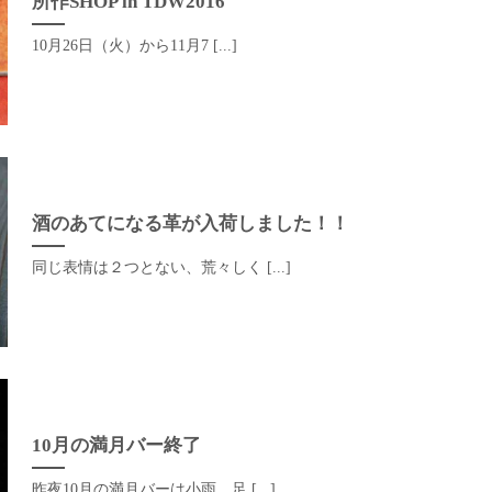
所作SHOP in TDW2016
10月26日（火）から11月7 [...]
酒のあてになる革が入荷しました！！
同じ表情は２つとない、荒々しく [...]
10月の満月バー終了
昨夜10月の満月バーは小雨、足 [...]