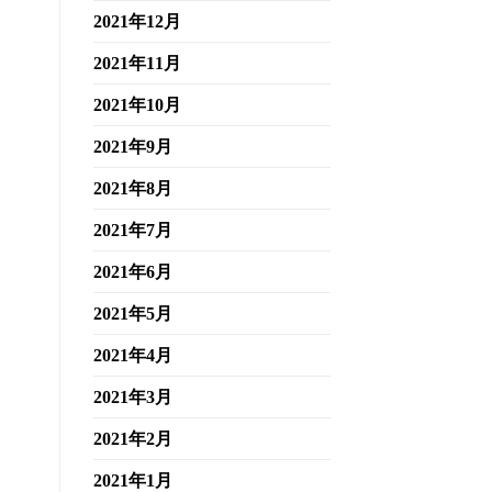
2021年12月
2021年11月
2021年10月
2021年9月
2021年8月
2021年7月
2021年6月
2021年5月
2021年4月
2021年3月
2021年2月
2021年1月