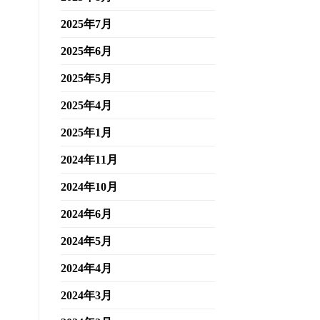
2025年7月
2025年6月
2025年5月
2025年4月
2025年1月
2024年11月
2024年10月
2024年6月
2024年5月
2024年4月
2024年3月