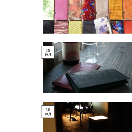
19
10月
18
10月