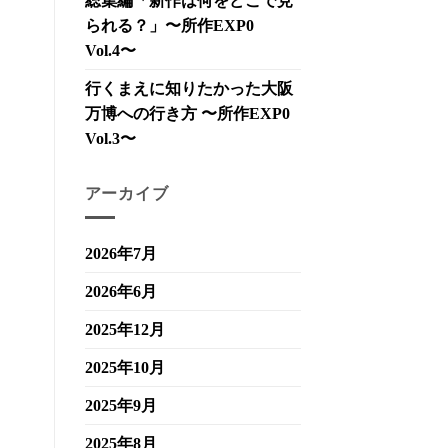
総集編「新作は何をどこで見
られる？」〜所作EXP0
Vol.4〜
行くまえに知りたかった大阪
万博への行き方 〜所作EXP0
Vol.3〜
アーカイブ
2026年7月
2026年6月
2025年12月
2025年10月
2025年9月
2025年8月