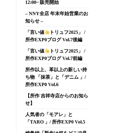
12:00~ 販売開始
– NNY全店 年末年始営業のお
知らせ –
「言い値
トリュフ2025」 /
所作EXP0ブログ Vol.7後編
「言い値
トリュフ2025」 /
所作EXP0ブログ Vol.7前編
所作以上、革以上の新しい持
ち物 「抹茶」と「デニム 」/
所作EXP0 Vol.6
【所作 吉祥寺店からのお知ら
せ】
人気者の「モアレ」と
「TARO 」/ 所作EXP0 Vol.5