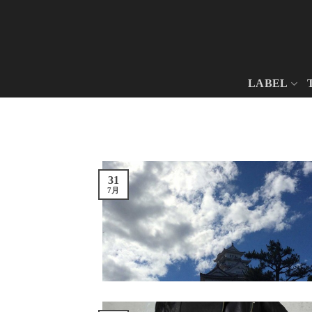
Skip
to
content
LABEL
31
7月