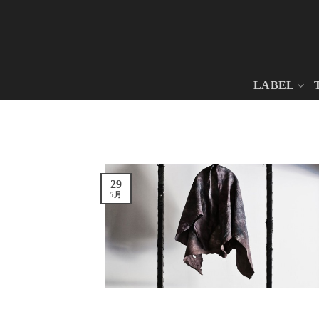
Skip
to
content
LABEL
29
5月