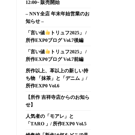
12:00~ 販売開始
– NNY全店 年末年始営業のお
知らせ –
「言い値
トリュフ2025」 /
所作EXP0ブログ Vol.7後編
「言い値
トリュフ2025」 /
所作EXP0ブログ Vol.7前編
所作以上、革以上の新しい持
ち物 「抹茶」と「デニム 」/
所作EXP0 Vol.6
【所作 吉祥寺店からのお知ら
せ】
人気者の「モアレ」と
「TARO 」/ 所作EXP0 Vol.5