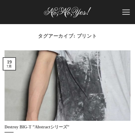
Skip
to
content
タグアーカイブ:
プリント
19
7月
Destroy BIG-T ”Abstractシリーズ”