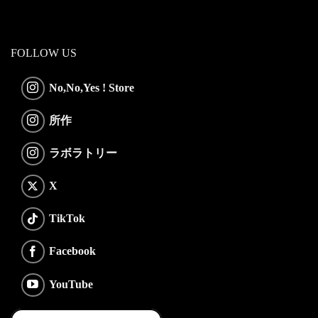
FOLLOW US
No,No,Yes ! Store
所作
ラボラトリー
X
TikTok
Facebook
YouTube