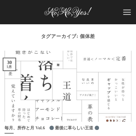
Skip
to
content
タグアーカイブ:
個体差
30
5月
毎月、所作と月 Vol.6
最後に革らしい王道