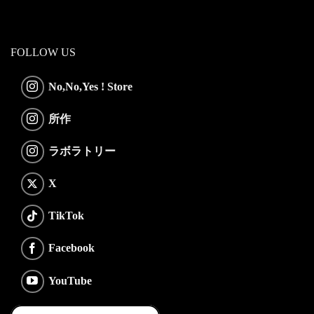
FOLLOW US
No,No,Yes ! Store
所作
ラボラトリー
X
TikTok
Facebook
YouTube