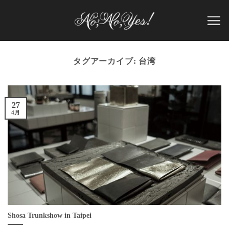
Skip
to
content
タグアーカイブ:
台湾
27
4月
Shosa Trunkshow in Taipei