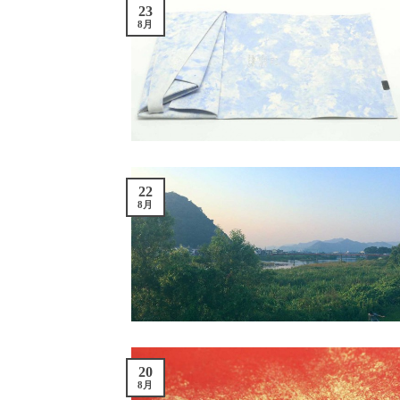
23
8月
22
8月
20
8月