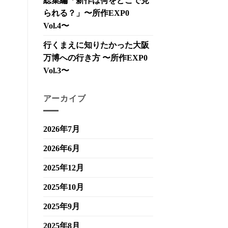
総集編「新作は何をどこで見
られる？」〜所作EXP0
Vol.4〜
行くまえに知りたかった大阪
万博への行き方 〜所作EXP0
Vol.3〜
アーカイブ
2026年7月
2026年6月
2025年12月
2025年10月
2025年9月
2025年8月