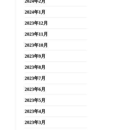
2024年2月
2024年1月
2023年12月
2023年11月
2023年10月
2023年9月
2023年8月
2023年7月
2023年6月
2023年5月
2023年4月
2023年3月