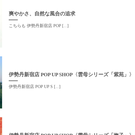
爽やかさ、自然な風合の追求
こちらも 伊勢丹新宿店 POP [...]
伊勢丹新宿店 POP UP SHOP〈雲母シリーズ「紫苑」〉
伊勢丹新宿店 POP UP S [...]