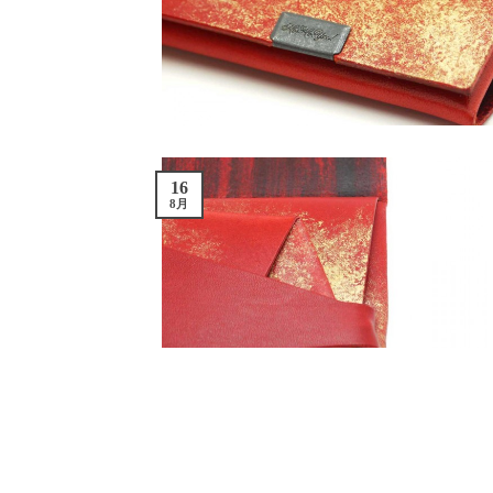
16
8月