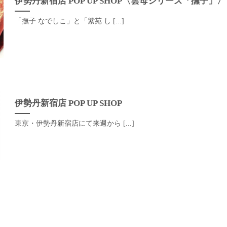
伊勢丹新宿店 POP UP SHOP〈雲母シリーズ「撫子」〉
「撫子 なでしこ」と「紫苑 し [...]
伊勢丹新宿店 POP UP SHOP
東京・伊勢丹新宿店にて来週から [...]