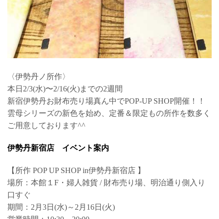
〈伊勢丹ノ所作〉
本日2/3(水)〜2/16(火)までの2週間
新宿伊勢丹お財布売り場真ん中でPOP-UP SHOP開催！！
雲母シリーズの新色を始め、定番＆限定もの所作を数多く
ご用意しております^^
伊勢丹新宿店 イベント案内
【所作 POP UP SHOP in伊勢丹新宿店 】
場所：本館１F・婦人雑貨 / 財布売り場、明治通り側入り
口すぐ
期間：2月3日(水)～2月16日(火)