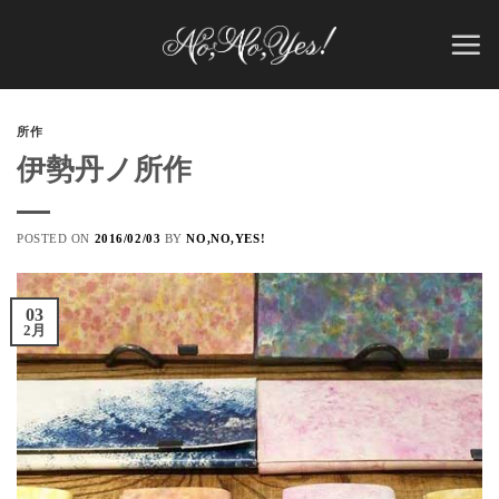
Skip
to
content
所作
伊勢丹ノ所作
POSTED ON
2016/02/03
BY
NO,NO,YES!
03
2月