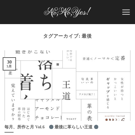
Skip
to
content
タグアーカイブ:
最後
30
5月
毎月、所作と月 Vol.6
最後に革らしい王道