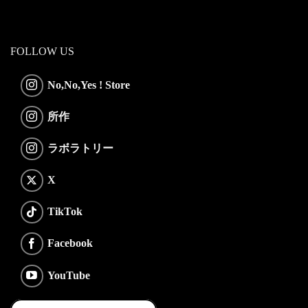
FOLLOW US
No,No,Yes ! Store
所作
ラボラトリー
X
TikTok
Facebook
YouTube