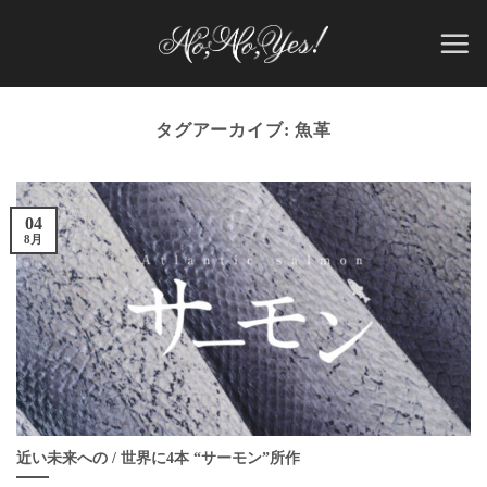
Skip
to
content
タグアーカイブ:
魚革
04
8月
近い未来への / 世界に4本 “サーモン”所作