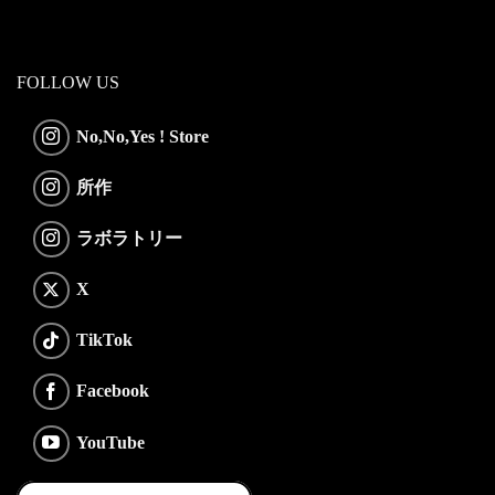
FOLLOW US
No,No,Yes ! Store
所作
ラボラトリー
X
TikTok
Facebook
YouTube