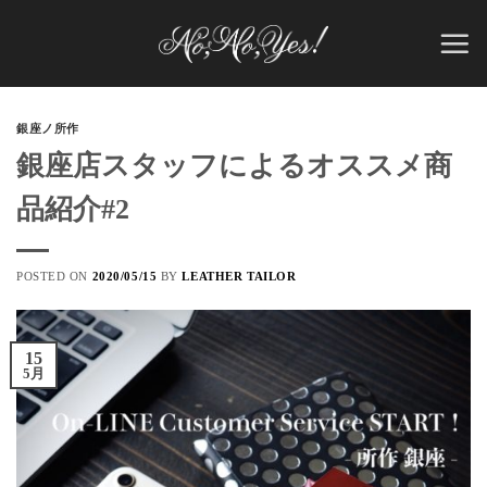
Skip
to
content
銀座ノ所作
銀座店スタッフによるオススメ商
品紹介#2
POSTED ON
2020/05/15
BY
LEATHER TAILOR
15
5月