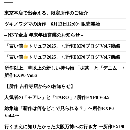
東京本店で出会える、限定所作のご紹介
ツキノワグマの所作 6月13日12:00~ 販売開始
– NNY全店 年末年始営業のお知らせ –
「言い値
トリュフ2025」 / 所作EXP0ブログ Vol.7後編
「言い値
トリュフ2025」 / 所作EXP0ブログ Vol.7前編
所作以上、革以上の新しい持ち物 「抹茶」と「デニム 」/
所作EXP0 Vol.6
【所作 吉祥寺店からのお知らせ】
人気者の「モアレ」と「TARO 」/ 所作EXP0 Vol.5
総集編「新作は何をどこで見られる？」〜所作EXP0
Vol.4〜
行くまえに知りたかった大阪万博への行き方 〜所作EXP0