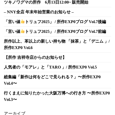
ツキノワグマの所作 6月13日12:00~ 販売開始
– NNY全店 年末年始営業のお知らせ –
「言い値
トリュフ2025」 / 所作EXP0ブログ Vol.7後編
「言い値
トリュフ2025」 / 所作EXP0ブログ Vol.7前編
所作以上、革以上の新しい持ち物 「抹茶」と「デニム 」/
所作EXP0 Vol.6
【所作 吉祥寺店からのお知らせ】
人気者の「モアレ」と「TARO 」/ 所作EXP0 Vol.5
総集編「新作は何をどこで見られる？」〜所作EXP0
Vol.4〜
行くまえに知りたかった大阪万博への行き方 〜所作EXP0
Vol.3〜
アーカイブ