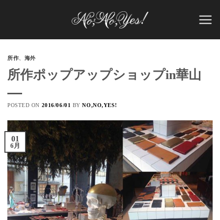
Skip
to
content
所作
、
海外
所作ポップアップショップin華山
POSTED ON
2016/06/01
BY
NO,NO,YES!
01
6月