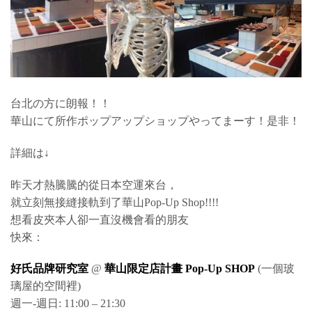
台北の方に朗報！！
華山にて所作ポップアップショップやってまーす！是非！
詳細は↓
昨天才熱騰騰的從日本空運來台，
就立刻無接縫接軌到了華山Pop-Up Shop!!!!
想看皮夾本人卻一直沒機會看的朋友
快來：
好氏品牌研究室
@
華山限定店計畫 Pop-Up SHOP
(一個玻
璃屋的空間裡)
週一-週日: 11:00 – 21:30