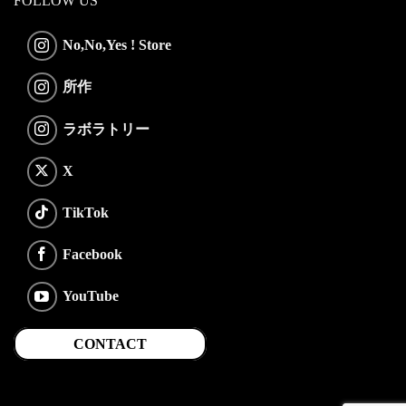
FOLLOW US
No,No,Yes ! Store
所作
ラボラトリー
X
TikTok
Facebook
YouTube
CONTACT