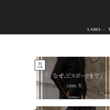
Skip
to
content
LABEL
31
12月