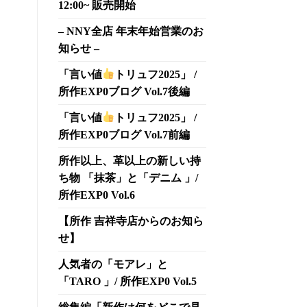
12:00~ 販売開始
– NNY全店 年末年始営業のお
知らせ –
「言い値
トリュフ2025」 /
所作EXP0ブログ Vol.7後編
「言い値
トリュフ2025」 /
所作EXP0ブログ Vol.7前編
所作以上、革以上の新しい持
ち物 「抹茶」と「デニム 」/
所作EXP0 Vol.6
【所作 吉祥寺店からのお知ら
せ】
人気者の「モアレ」と
「TARO 」/ 所作EXP0 Vol.5