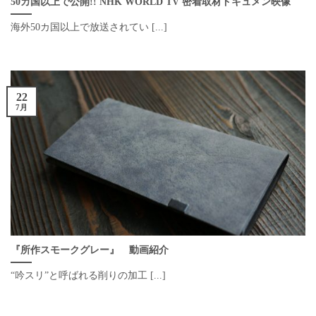
50カ国以上で公開!! NHK WORLD TV 密着取材ドキュメン映像
海外50カ国以上で放送されてい [...]
22
7月
『所作スモークグレー』 動画紹介
“吟スリ”と呼ばれる削りの加工 [...]