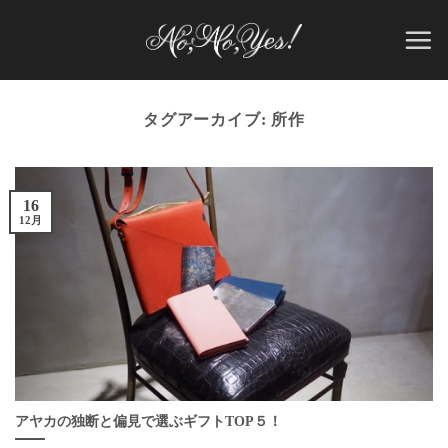
Skip
to
content
タグアーカイブ:
所作
16
12月
アヤカの独断と偏見で選ぶギフトTOP５！