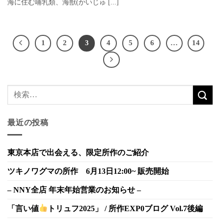
海に住む哺乳類、海獣(かいじゅ [...]
1
2
3
4
5
6
…
14
最近の投稿
東京本店で出会える、限定所作のご紹介
ツキノワグマの所作 6月13日12:00~ 販売開始
– NNY全店 年末年始営業のお知らせ –
「言い値
トリュフ2025」 / 所作EXP0ブログ Vol.7後編