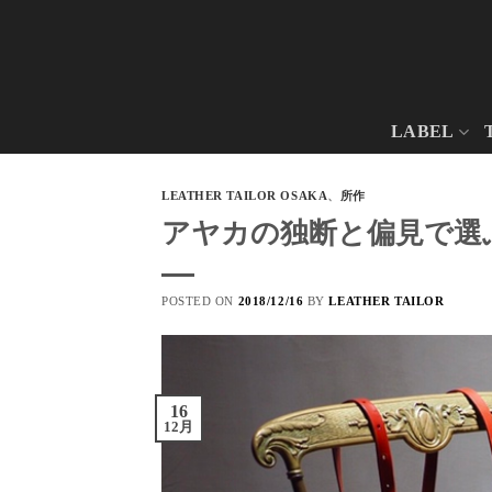
Skip
to
content
LABEL
LEATHER TAILOR OSAKA
、
所作
アヤカの独断と偏見で選
POSTED ON
2018/12/16
BY
LEATHER TAILOR
16
12月