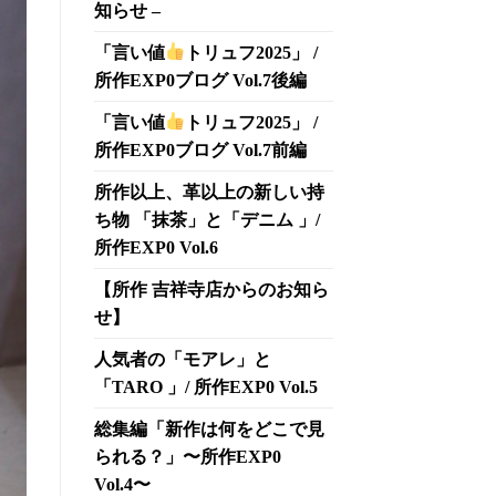
知らせ –
「言い値
トリュフ2025」 /
所作EXP0ブログ Vol.7後編
「言い値
トリュフ2025」 /
所作EXP0ブログ Vol.7前編
所作以上、革以上の新しい持
ち物 「抹茶」と「デニム 」/
所作EXP0 Vol.6
【所作 吉祥寺店からのお知ら
せ】
人気者の「モアレ」と
「TARO 」/ 所作EXP0 Vol.5
総集編「新作は何をどこで見
られる？」〜所作EXP0
Vol.4〜