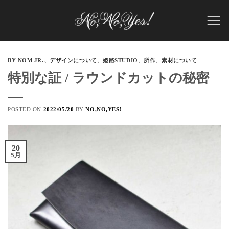
Skip
to
content
BY NOM JR.
、
デザインについて
、
姫路STUDIO
、
所作
、
素材について
特別な証 / ラウンドカットの秘密
POSTED ON
2022/05/20
BY
NO,NO,YES!
20
5月