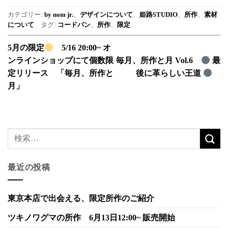
カテゴリー:
by nom jr.
、
デザインについて
、
姫路STUDIO
、
所作
、
素材
について
タグ:
コードバン
、
所作
、
限定
5月の限定
5/16 20:00~ オ
ンラインショップにて個数限
毎月、所作と月 Vol.6
最
定リリース 「毎月、所作と
後に革らしい王道
月」
最近の投稿
東京本店で出会える、限定所作のご紹介
ツキノワグマの所作 6月13日12:00~ 販売開始