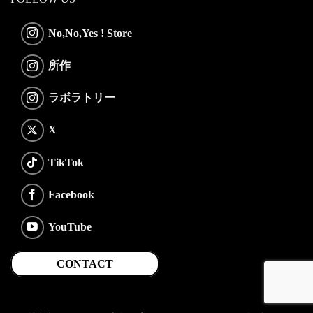
No,No,Yes ! Store
所作
ラボラトリー
X
TikTok
Facebook
YouTube
CONTACT