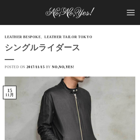
Skip
to
content
LEATHER BESPOKE
、
LEATHER TAILOR TOKYO
シングルライダース
POSTED ON
2017/11/15
BY
NO,NO,YES!
15
11月