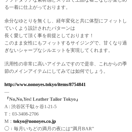
る一着に仕上がっております。
余分なゆとりを無くし、経年変化と共に体型にフィットし
ていくよう設計されたパターンは
長く愛して頂く事を前提としております！
このまま女性にもフィットするサイジングで、甘くなり過
ぎないシャープなシルエットを実現してくれます。
汎用性の非常に高いアイテムですので是非、これからの季
節のメインアイテムにしてみては如何でしょう。
http://www.nonoyes.tokyo/items/8754841
—
『No,No,Yes! Leather Tailor Tokyo』
A : 渋谷区千駄ヶ谷1-21-5
T：03-3408-2706
M：
tokyo@nonoyes.co.jp
◯：毎月いちどの満月の夜には”満月BAR”