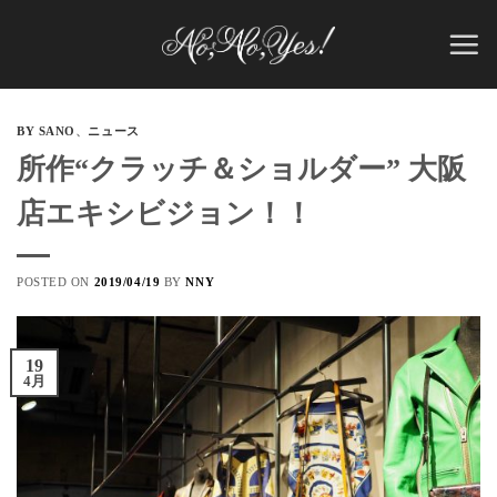
Skip
to
content
BY SANO
、
ニュース
所作“クラッチ＆ショルダー” 大阪
店エキシビジョン！！
POSTED ON
2019/04/19
BY
NNY
19
4月