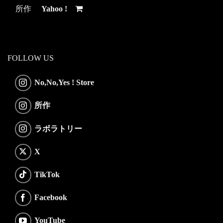
所作
Yahoo !
FOLLOW US
No,No,Yes ! Store
所作
ラボラトリー
X
TikTok
Facebook
YouTube