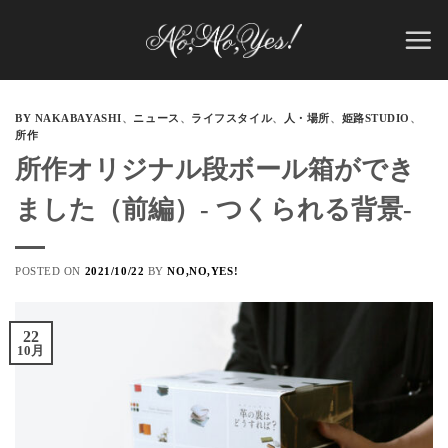
Skip
to
content
BY NAKABAYASHI
、
ニュース
、
ライフスタイル
、
人・場所
、
姫路STUDIO
、
所作
所作オリジナル段ボール箱ができ
ました（前編）- つくられる背景-
POSTED ON
2021/10/22
BY
NO,NO,YES!
22
10月