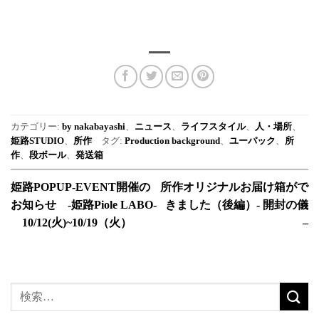
カテゴリー:
by nakabayashi
、
ニュース
、
ライフスタイル
、
人・場所
、
姫路STUDIO
、
所作
タグ:
Production background
、
ユーパック
、
所
作
、
段ボール
、
発送箱
姫路POPUP-EVENT開催の
所作オリジナルお届け箱がで
お知らせ -姫路Piole LABO-
きました（後編）- 開封の儀
10/12(火)~10/19（火）
–