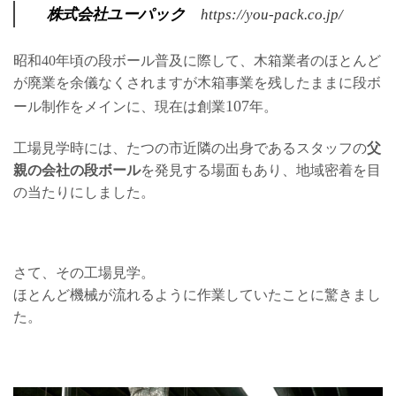
株式会社ユーパック
https://you-pack.co.jp/
昭和40年頃の段ボール普及に際して、木箱業者のほとんど
が廃業を余儀なくされますが木箱事業を残したままに段ボ
107
ール制作をメインに、現在は創業
年。
工場見学時には、たつの市近隣の出身であるスタッフの
父
親の会社の段ボール
を発見する場面もあり、地域密着を目
の当たりにしました。
さて、その工場見学。
ほとんど機械が流れるように作業していたことに驚きまし
た。