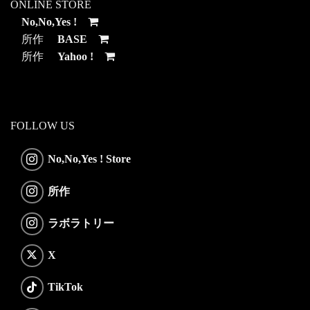
ONLINE STORE
No,No,Yes !
所作
BASE
所作
Yahoo !
FOLLOW US
No,No,Yes ! Store
所作
ラボラトリー
X
TikTok