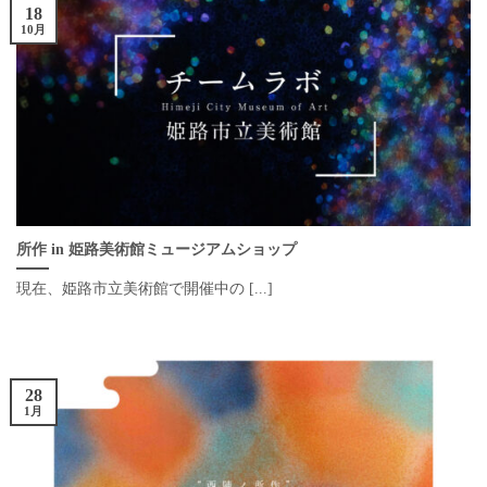
18
10月
所作 in 姫路美術館ミュージアムショップ
現在、姫路市立美術館で開催中の [...]
28
1月