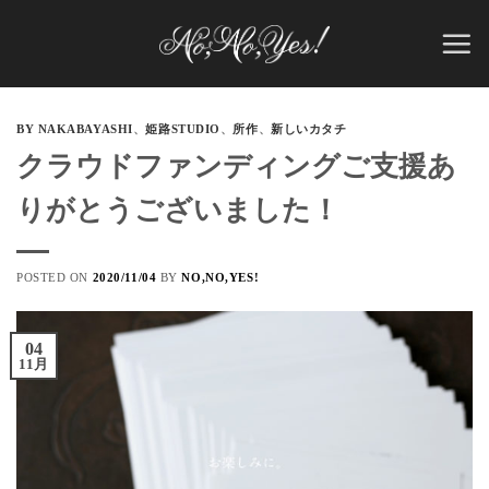
Skip
to
content
BY NAKABAYASHI
、
姫路STUDIO
、
所作
、
新しいカタチ
クラウドファンディングご支援あ
りがとうございました！
POSTED ON
2020/11/04
BY
NO,NO,YES!
04
11月