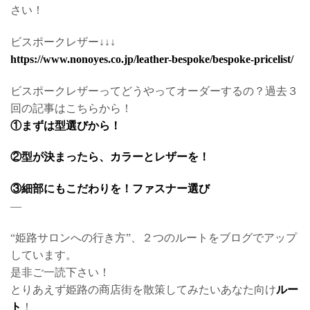
さい！
ビスポークレザー↓↓↓
https://www.nonoyes.co.jp/leather-bespoke/bespoke-pricelist/
ビスポークレザーってどうやってオーダーするの？過去３
回の記事はこちらから！
①まずは型選びから！
②型が決まったら、カラーとレザーを！
③細部にもこだわりを！ファスナー選び
—
“姫路サロンへの行き方”、２つのルートをブログでアップ
しています。
是非ご一読下さい！
とりあえず姫路の商店街を散策してみたいあなた向け
ルー
ト
！