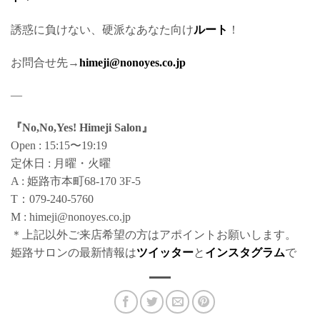
誘惑に負けない、硬派なあなた向け
ルート
！
お問合せ先→
himeji@nonoyes.co.jp
—
『No,No,Yes! Himeji Salon』
Open : 15:15〜19:19
定休日 : 月曜・火曜
A : 姫路市本町68-170 3F-5
T：079-240-5760
M : himeji@nonoyes.co.jp
＊上記以外ご来店希望の方はアポイントお願いします。
姫路サロンの最新情報は
ツイッター
と
インスタグラム
で