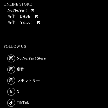
ONLINE STORE
No,No,Yes !
所作
BASE
所作
Yahoo !
FOLLOW US
No,No,Yes ! Store
所作
ラボラトリー
X
TikTok