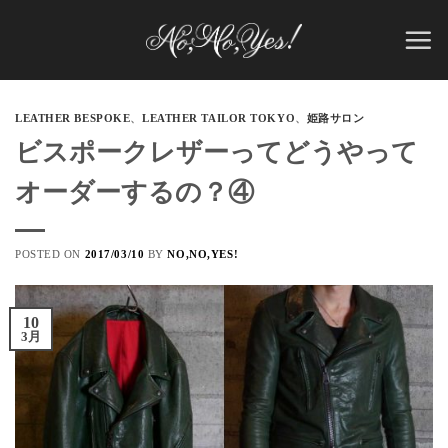
Skip
to
content
LEATHER BESPOKE
、
LEATHER TAILOR TOKYO
、
姫路サロン
ビスポークレザーってどうやって
オーダーするの？④
POSTED ON
2017/03/10
BY
NO,NO,YES!
10
3月