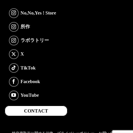
No,No,Yes ! Store
所作
ラボラトリー
X
TikTok
Facebook
YouTube
CONTACT