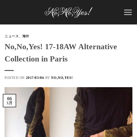
Skip
to
content
ニュース
、
海外
No,No,Yes! 17-18AW Alternative
Collection in Paris
POSTED ON
2017/03/06
BY
NO,NO,YES!
06
3月