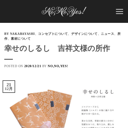
Skip
to
content
BY NAKABAYASHI
、
コンセプトについて
、
デザインについて
、
ニュース
、
所
作
、
素材について
幸せのしるし 吉祥文様の所作
POSTED ON
2020/12/21
BY
NO,NO,YES!
21
12月