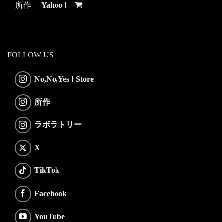
所作
Yahoo !
FOLLOW US
No,No,Yes ! Store
所作
ラボラトリー
X
TikTok
Facebook
YouTube