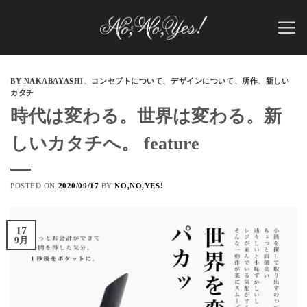
Skip
to
content
BY NAKABAYASHI
、
コンセプトについて
、
デザインについて
、
所作
、
新しい
カタチ
時代は変わる。世界は変わる。新
しいカタチへ。 feature
POSTED ON
2020/09/17
BY
NO,NO,YES!
17
9月