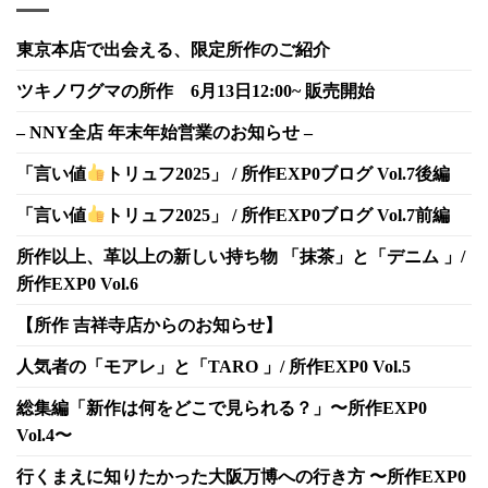
東京本店で出会える、限定所作のご紹介
ツキノワグマの所作 6月13日12:00~ 販売開始
– NNY全店 年末年始営業のお知らせ –
「言い値
トリュフ2025」 / 所作EXP0ブログ Vol.7後編
「言い値
トリュフ2025」 / 所作EXP0ブログ Vol.7前編
所作以上、革以上の新しい持ち物 「抹茶」と「デニム 」/
所作EXP0 Vol.6
【所作 吉祥寺店からのお知らせ】
人気者の「モアレ」と「TARO 」/ 所作EXP0 Vol.5
総集編「新作は何をどこで見られる？」〜所作EXP0
Vol.4〜
行くまえに知りたかった大阪万博への行き方 〜所作EXP0