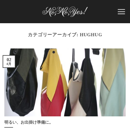
Skip
to
content
カテゴリーアーカイブ:
HUGHUG
02
4月
明るい、お出掛け準備に。