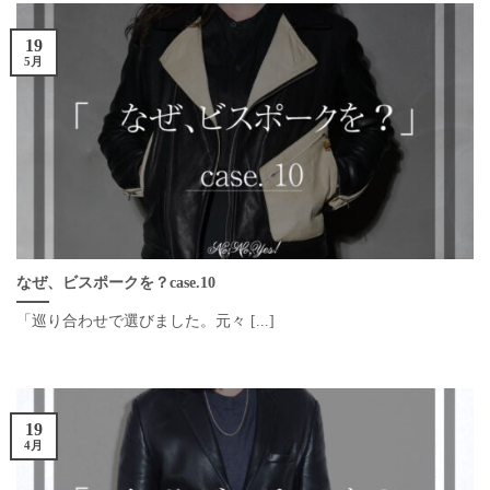
19
5月
なぜ、ビスポークを？case.10
「巡り合わせで選びました。元々 [...]
19
4月