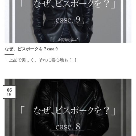
なぜ、ビスポークを？case.9
「上品で美しく、それに着心地も [...]
06
4月