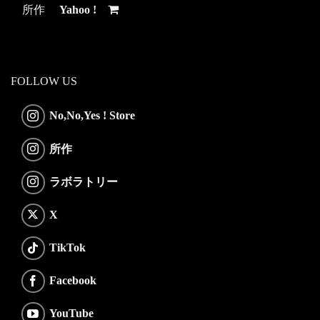
所作
Yahoo !
FOLLOW US
No,No,Yes ! Store
所作
ラボラトリー
X
TikTok
Facebook
YouTube