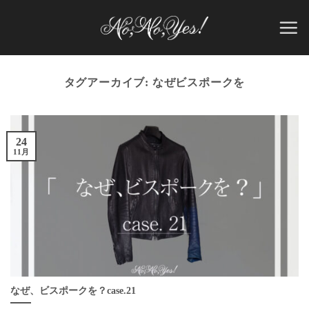
Skip
to
content
タグアーカイブ:
なぜビスポークを
24
11月
なぜ、ビスポークを？case.21