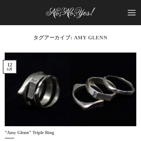
Skip
to
content
タグアーカイブ:
AMY GLENN
12
6月
“Amy Glenn” Triple Ring