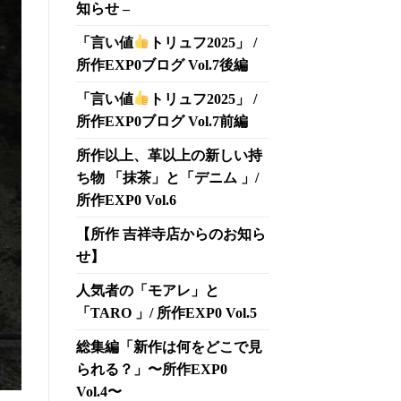
知らせ –
「言い値
トリュフ2025」 /
所作EXP0ブログ Vol.7後編
「言い値
トリュフ2025」 /
所作EXP0ブログ Vol.7前編
所作以上、革以上の新しい持
ち物 「抹茶」と「デニム 」/
所作EXP0 Vol.6
【所作 吉祥寺店からのお知ら
せ】
人気者の「モアレ」と
「TARO 」/ 所作EXP0 Vol.5
総集編「新作は何をどこで見
られる？」〜所作EXP0
Vol.4〜