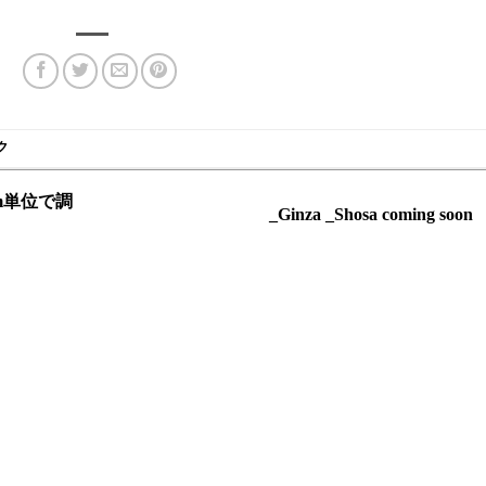
ク
cm単位で調
_Ginza _Shosa coming soon