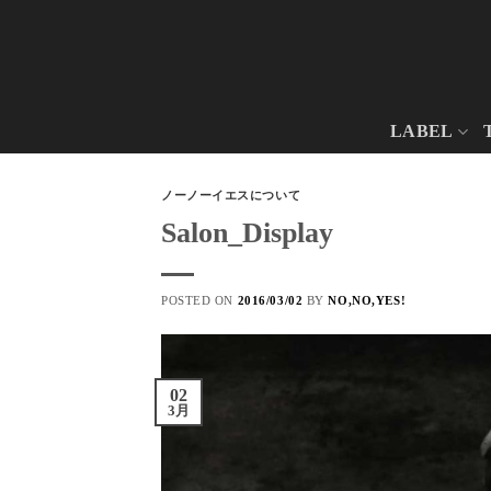
Skip
to
content
LABEL
ノーノーイエスについて
Salon_Display
POSTED ON
2016/03/02
BY
NO,NO,YES!
02
3月