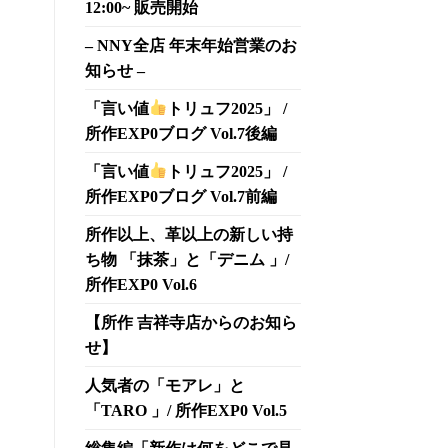
12:00~ 販売開始
– NNY全店 年末年始営業のお
知らせ –
「言い値
トリュフ2025」 /
所作EXP0ブログ Vol.7後編
「言い値
トリュフ2025」 /
所作EXP0ブログ Vol.7前編
所作以上、革以上の新しい持
ち物 「抹茶」と「デニム 」/
所作EXP0 Vol.6
【所作 吉祥寺店からのお知ら
せ】
人気者の「モアレ」と
「TARO 」/ 所作EXP0 Vol.5