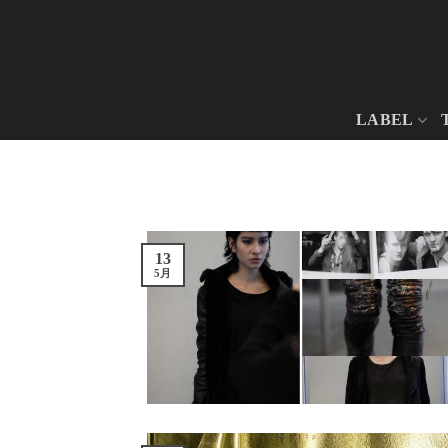
Skip
to
content
LABEL
13
5月