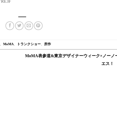
RE3F
、
MoMA
、
トランクショー
、
所作
MoMA表参道&東京デザイナーウィーク×ノーノ
エス！