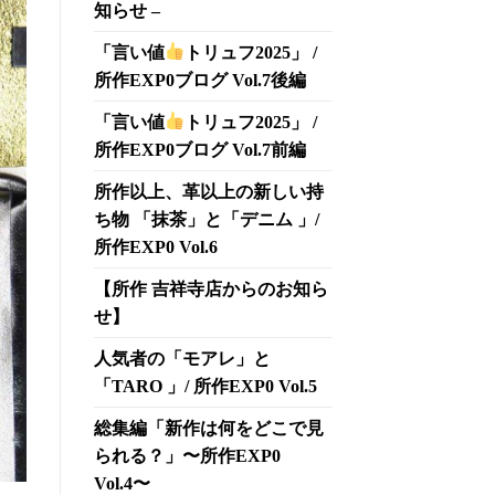
知らせ –
「言い値
トリュフ2025」 /
所作EXP0ブログ Vol.7後編
「言い値
トリュフ2025」 /
所作EXP0ブログ Vol.7前編
所作以上、革以上の新しい持
ち物 「抹茶」と「デニム 」/
所作EXP0 Vol.6
【所作 吉祥寺店からのお知ら
せ】
人気者の「モアレ」と
「TARO 」/ 所作EXP0 Vol.5
総集編「新作は何をどこで見
られる？」〜所作EXP0
Vol.4〜