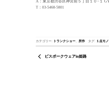
A：東京都渋谷区神宮前５丁目１０−１ GY
T：03-5468-5801
カテゴリー:
トランクショー
、
所作
タグ:
１点モノ
ビスポークウェアin姫路