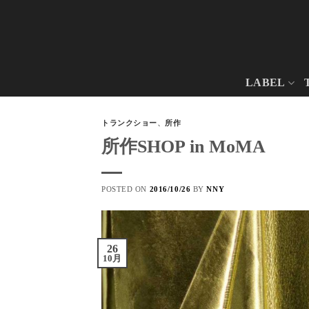
Skip
to
content
LABEL
トランクショー
、
所作
所作SHOP in MoMA
POSTED ON
2016/10/26
BY
NNY
26
10月