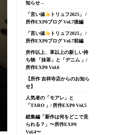
知らせ –
「言い値
トリュフ2025」 /
所作EXP0ブログ Vol.7後編
「言い値
トリュフ2025」 /
所作EXP0ブログ Vol.7前編
所作以上、革以上の新しい持
ち物 「抹茶」と「デニム 」/
所作EXP0 Vol.6
【所作 吉祥寺店からのお知ら
せ】
人気者の「モアレ」と
「TARO 」/ 所作EXP0 Vol.5
総集編「新作は何をどこで見
られる？」〜所作EXP0
Vol.4〜