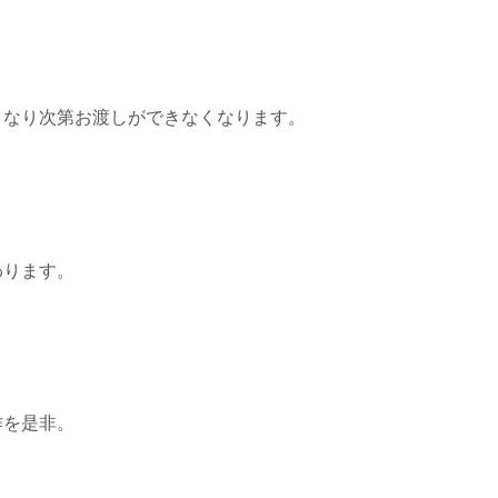
くなり次第お渡しができなくなります。
わります。
作を是非。