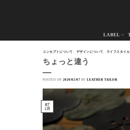
Skip
to
content
LABEL
コンセプトについて
、
デザインについて
、
ライフスタイル
ちょっと違う
POSTED ON
2020/02/07
BY
LEATHER TAILOR
07
2月