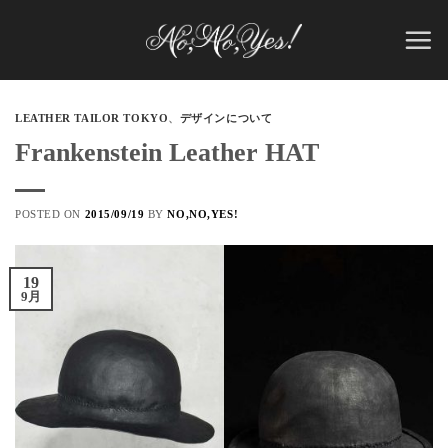
Skip
to
content
LEATHER TAILOR TOKYO
、
デザインについて
Frankenstein Leather HAT
POSTED ON
2015/09/19
BY
NO,NO,YES!
19
9月