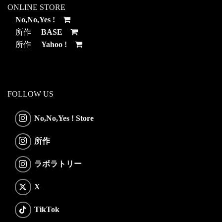
ONLINE STORE
No,No,Yes !
所作
BASE
所作
Yahoo !
FOLLOW US
No,No,Yes ! Store
所作
ラボラトリー
X
TikTok