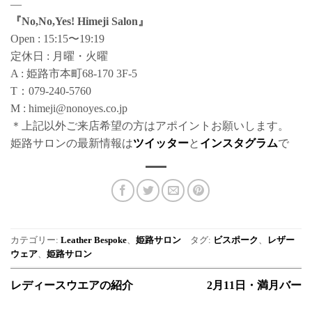
—
『No,No,Yes! Himeji Salon』
Open : 15:15〜19:19
定休日 : 月曜・火曜
A : 姫路市本町68-170 3F-5
T：079-240-5760
M : himeji@nonoyes.co.jp
＊上記以外ご来店希望の方はアポイントお願いします。
姫路サロンの最新情報は
ツイッター
と
インスタグラム
で
カテゴリー:
Leather Bespoke
、
姫路サロン
タグ:
ビスポーク
、
レザー
ウェア
、
姫路サロン
レディースウエアの紹介
2月11日・満月バー