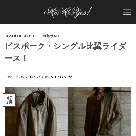
Skip
to
content
LEATHER BESPOKE
、
姫路サロン
ビスポーク・シングル比翼ライダ
ース！
POSTED ON
2017/02/07
BY
NO,NO,YES!
07
2月