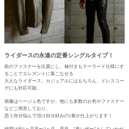
ライダースの永遠の定番シングルタイプ！
前のファスナーを比翼にし、袖付きもテーラード仕様にす
ることでエレガントに着こなせる
大人なライダース。カジュアルにはもちろん、ドレスコー
デにも対応可能。
画像はベージュ色ですが、他にも多数のお色やファスナー
などご用意しており、
思う存分悩んで頂け自分好みの1着が仕上がります！
納期は約1ヶ月半〜2ヶ月。是非、”春レザー”としていかが