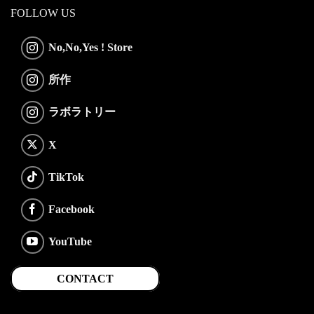
FOLLOW US
No,No,Yes ! Store
所作
ラボラトリー
X
TikTok
Facebook
YouTube
CONTACT