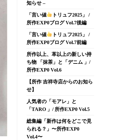
知らせ –
「言い値
トリュフ2025」 /
所作EXP0ブログ Vol.7後編
「言い値
トリュフ2025」 /
所作EXP0ブログ Vol.7前編
所作以上、革以上の新しい持
ち物 「抹茶」と「デニム 」/
所作EXP0 Vol.6
【所作 吉祥寺店からのお知ら
せ】
人気者の「モアレ」と
「TARO 」/ 所作EXP0 Vol.5
総集編「新作は何をどこで見
られる？」〜所作EXP0
Vol.4〜