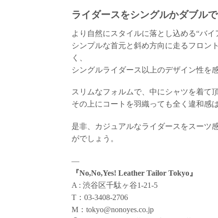
ライダースをシングルかダブルで
より自然にスタイルに落とし込める“バイ
シンプルな首元と斜め方向に走るフロン
く、
シングルライダース以上のデザイン性を
スリムなフォルムで、中にシャツを着て頂
その上にコートを羽織っても全く違和感
是非、カジュアルなライダースをスーツ
がでしょう。
—
『No,No,Yes! Leather Tailor Tokyo』
A : 渋谷区千駄ヶ谷1-21-5
T：03-3408-2706
M：tokyo@nonoyes.co.jp