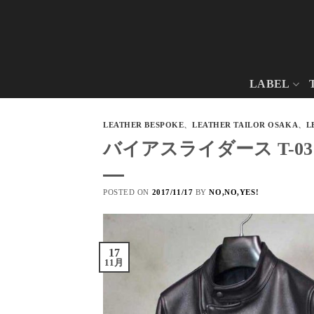
Skip
to
content
LABEL
LEATHER BESPOKE
、
LEATHER TAILOR OSAKA
、
L
バイアスライダース T-03
POSTED ON
2017/11/17
BY
NO,NO,YES!
17
11月