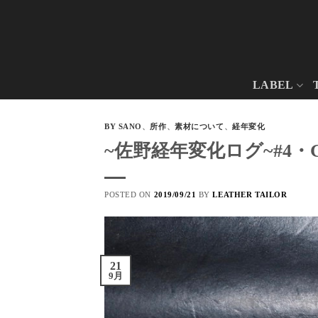
Skip
to
content
LABEL
BY SANO
、
所作
、
素材について
、
経年変化
~佐野経年変化ログ~#4・Gu
POSTED ON
2019/09/21
BY
LEATHER TAILOR
21
9月