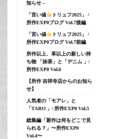
知らせ –
「言い値
トリュフ2025」 /
所作EXP0ブログ Vol.7後編
「言い値
トリュフ2025」 /
所作EXP0ブログ Vol.7前編
所作以上、革以上の新しい持
ち物 「抹茶」と「デニム 」/
所作EXP0 Vol.6
【所作 吉祥寺店からのお知ら
せ】
人気者の「モアレ」と
「TARO 」/ 所作EXP0 Vol.5
総集編「新作は何をどこで見
られる？」〜所作EXP0
Vol.4〜