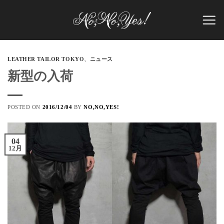
Skip
to
content
LEATHER TAILOR TOKYO
、
ニュース
新型の入荷
POSTED ON
2016/12/04
BY
NO,NO,YES!
04
12月