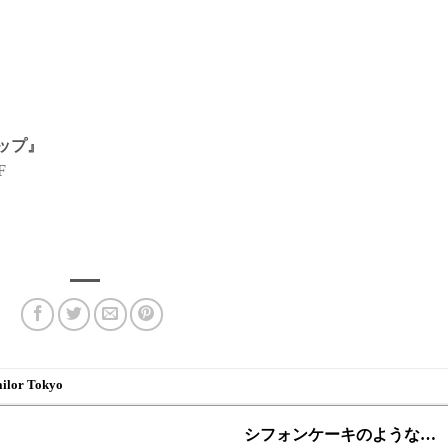
ップ』
F
ailor Tokyo
シフォンケーキのような…