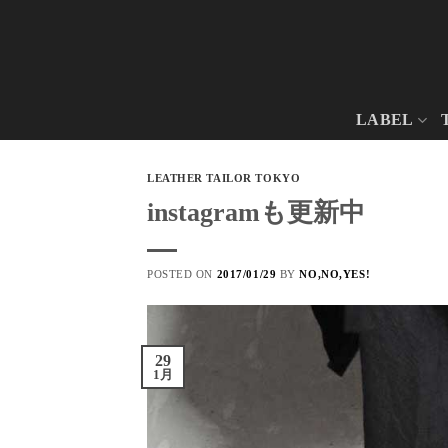
Skip
to
content
LABEL
LEATHER TAILOR TOKYO
instagramも更新中
POSTED ON
2017/01/29
BY
NO,NO,YES!
29
1月