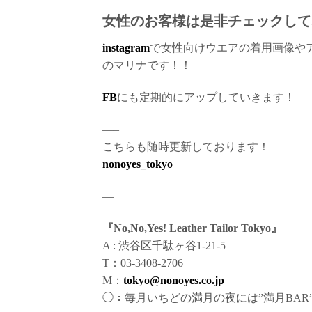
女性のお客様は是非チェックして
instagram
で女性向けウエアの着用画像や
のマリナです！！
FB
にも定期的にアップしていきます！
—–
こちらも随時更新しております！
nonoyes_tokyo
—
『No,No,Yes! Leather Tailor Tokyo』
A : 渋谷区千駄ヶ谷1-21-5
T：03-3408-2706
M：
tokyo@nonoyes.co.jp
◯：毎月いちどの満月の夜には”満月BAR