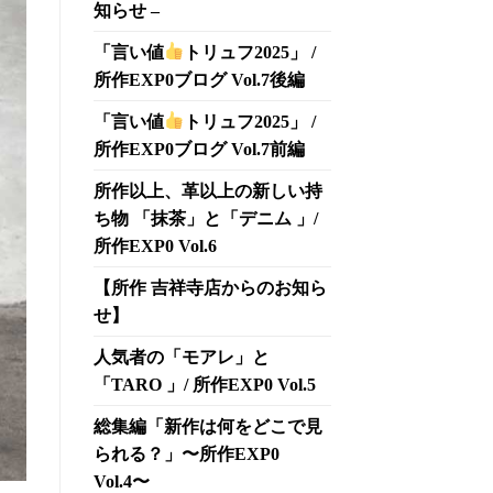
知らせ –
「言い値
トリュフ2025」 /
所作EXP0ブログ Vol.7後編
「言い値
トリュフ2025」 /
所作EXP0ブログ Vol.7前編
所作以上、革以上の新しい持
ち物 「抹茶」と「デニム 」/
所作EXP0 Vol.6
【所作 吉祥寺店からのお知ら
せ】
人気者の「モアレ」と
「TARO 」/ 所作EXP0 Vol.5
総集編「新作は何をどこで見
られる？」〜所作EXP0
Vol.4〜