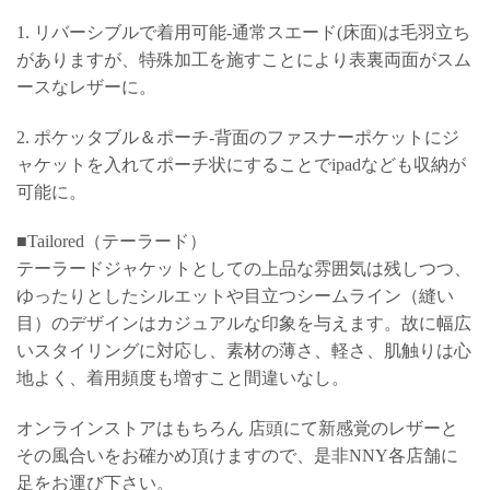
1. リバーシブルで着用可能-通常スエード(床面)は毛羽立ち
がありますが、特殊加工を施すことにより表裏両面がスム
ースなレザーに。
2. ポケッタブル＆ポーチ-背面のファスナーポケットにジ
ャケットを入れてポーチ状にすることでipadなども収納が
可能に。
■Tailored（テーラード）
テーラードジャケットとしての上品な雰囲気は残しつつ、
ゆったりとしたシルエットや目立つシームライン（縫い
目）のデザインはカジュアルな印象を与えます。故に幅広
いスタイリングに対応し、素材の薄さ、軽さ、肌触りは心
地よく、着用頻度も増すこと間違いなし。
オンラインストアはもちろん 店頭にて新感覚のレザーと
その風合いをお確かめ頂けますので、是非NNY各店舗に
足をお運び下さい。