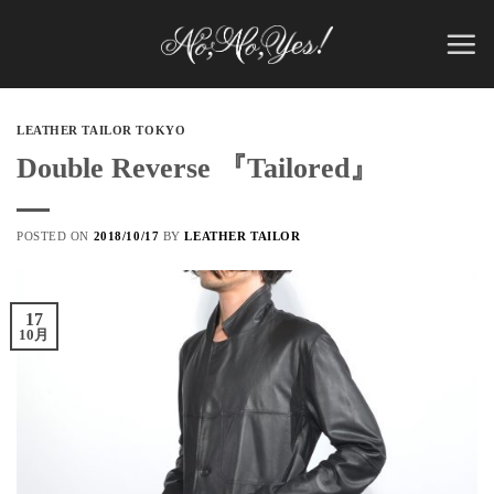
Skip
to
content
LEATHER TAILOR TOKYO
Double Reverse 『Tailored』
POSTED ON
2018/10/17
BY
LEATHER TAILOR
17
10月