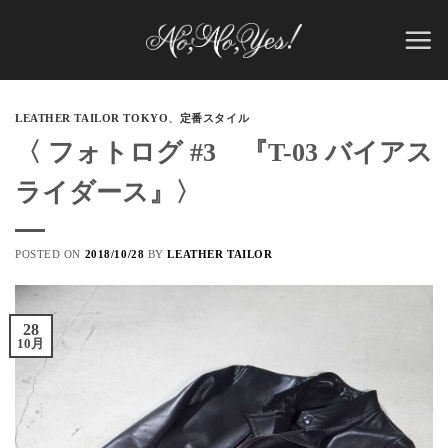
Skip
to
content
LEATHER TAILOR TOKYO
、
定番スタイル
〈 フォトログ #3 『T-03 バイアス
ライダース』〉
POSTED ON
2018/10/28
BY
LEATHER TAILOR
28
10月