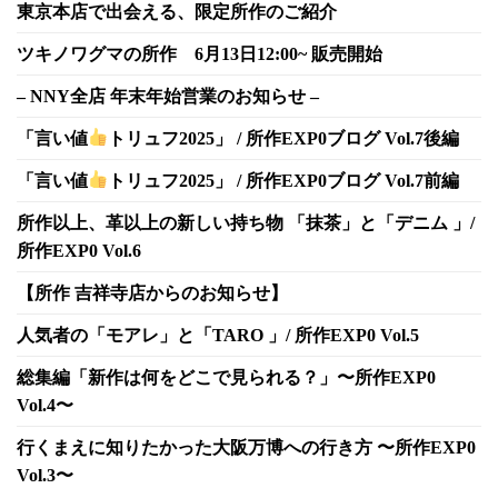
東京本店で出会える、限定所作のご紹介
ツキノワグマの所作 6月13日12:00~ 販売開始
– NNY全店 年末年始営業のお知らせ –
「言い値
トリュフ2025」 / 所作EXP0ブログ Vol.7後編
「言い値
トリュフ2025」 / 所作EXP0ブログ Vol.7前編
所作以上、革以上の新しい持ち物 「抹茶」と「デニム 」/
所作EXP0 Vol.6
【所作 吉祥寺店からのお知らせ】
人気者の「モアレ」と「TARO 」/ 所作EXP0 Vol.5
総集編「新作は何をどこで見られる？」〜所作EXP0
Vol.4〜
行くまえに知りたかった大阪万博への行き方 〜所作EXP0
Vol.3〜