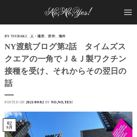
Skip
to
content
BY TSUBAKI
、
人・場所
、
所作
、
海外
NY渡航ブログ第2話 タイムズス
クエアの一角でＪ＆Ｊ製ワクチン
接種を受け、それからその翌日の
話
POSTED ON
2021/09/02
BY
NO,NO,YES!
02
9月