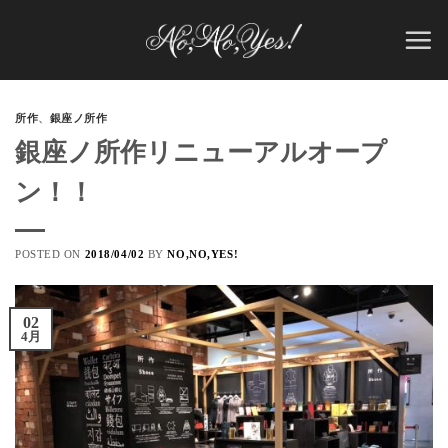
Skip
to
content
所作
、
銀座ノ所作
銀座ノ所作リニューアルオープ
ン！！
POSTED ON
2018/04/02
BY
NO,NO,YES!
02
4月