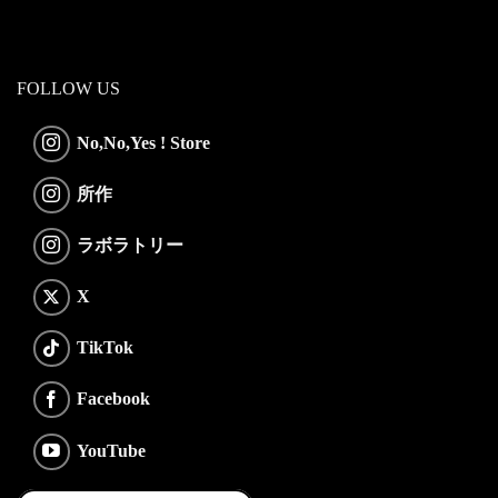
FOLLOW US
No,No,Yes ! Store
所作
ラボラトリー
X
TikTok
Facebook
YouTube