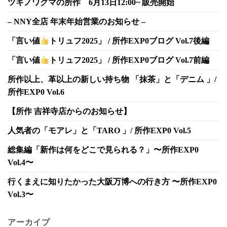
ツキノワグマの所作 6月13日12:00~ 販売開始
– NNY全店 年末年始営業のお知らせ –
「言い値
トリュフ2025」 / 所作EXP0ブログ Vol.7後編
「言い値
トリュフ2025」 / 所作EXP0ブログ Vol.7前編
所作以上、革以上の新しい持ち物 「抹茶」と「デニム 」/
所作EXP0 Vol.6
【所作 吉祥寺店からのお知らせ】
人気者の「モアレ」と「TARO 」/ 所作EXP0 Vol.5
総集編「新作は何をどこで見られる？」〜所作EXP0
Vol.4〜
行くまえに知りたかった大阪万博への行き方 〜所作EXP0
Vol.3〜
アーカイブ