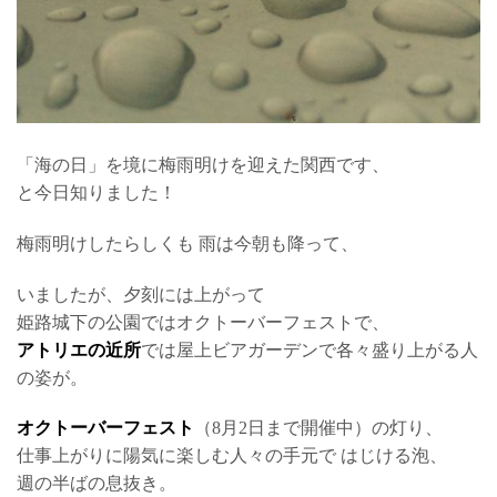
「海の日」を境に梅雨明けを迎えた関西です、
と今日知りました！
梅雨明けしたらしくも 雨は今朝も降って、
いましたが、夕刻には上がって
姫路城下の公園ではオクトーバーフェストで、
アトリエの近所
では屋上ビアガーデンで各々盛り上がる人
の姿が。
オクトーバーフェスト
（8月2日まで開催中）の灯り、
仕事上がりに陽気に楽しむ人々の手元で はじける泡、
週の半ばの息抜き。