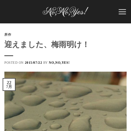
Skip
to
content
所作
迎えました、梅雨明け！
POSTED ON
2015/07/22
BY
NO,NO,YES!
22
7月