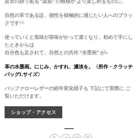
血管の跡である “血筋” の模様が より楽しめるものに。
自然の革である証、個性を積極的に感じたい人へのブラッ
クです^^
使っていくと黒味が茶味がかって濃くなり、初めて手にし
たときからは
自分色も足されて、自然との共作 “水墨画” が♪
革の水墨画。にじみ、かすれ、濃淡を。〈所作・クラッチ
バッグLサイズ〉
バッファローレザーの経年変化様子も 下記にて実際に ご
覧いただけます。
ショップ・アクセス