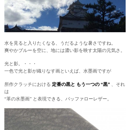
水を見ると入りたくなる、うだるような暑さですね。
爽やかブルーを空に、地には濃い影を映す太陽の元気さ。
光と影。・・・
一色で光と影が織りなす画といえば、水墨画ですが
所作クラッチにおける
定番の黒と もう一つの “黒”
、それ
は
“革の水墨画” と表現できる、バッファローレザー。