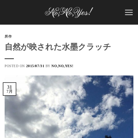
Skip
to
content
所作
自然が映された水墨クラッチ
POSTED ON
2015/07/31
BY
NO,NO,YES!
31
7月